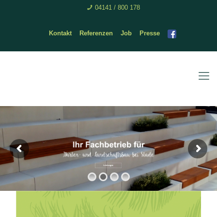
04141 / 800 178
Kontakt
Referenzen
Job
Presse
Was wir leisten?