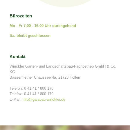
Bürozeiten
Mo - Fr. 7:00 - 16:00 Uhr
Bürozeiten
durchgehend
Mo - Fr 7:00 - 16:00 Uhr durchgehend
Sa. bleibt geschlossen
Sa. bleibt geschlossen
Kontakt
Kontakt
Winckler Garten- und Landschaftsbau-
Fachbetrieb GmbH & Co. KG
Winckler Garten- und Landschaftsbau-Fachbetrieb GmbH & Co.
Bassenflether Chaussee 4a, 21723
KG
Hollern
Bassenflether Chaussee 4a, 21723 Hollern
Telefon: 0 41 41 / 800 178
Telefon: 0 41 41 / 800 178
Telefax: 0 41 41 / 800 179
Telefax: 0 41 41 / 800 179
E-Mail:
info@galabau-winckler.de
E-Mail:
info@galabau-winckler.de