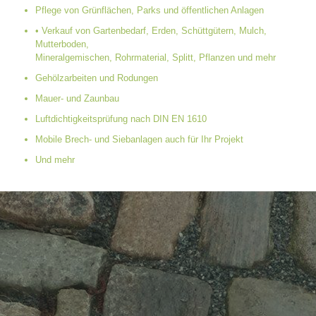
Pflege von Grünflächen, Parks und öffentlichen Anlagen
• Verkauf von Gartenbedarf, Erden, Schüttgütern, Mulch,
Mutterboden,
Mineralgemischen, Rohrmaterial, Splitt, Pflanzen und mehr
Gehölzarbeiten und Rodungen
Mauer- und Zaunbau
Luftdichtigkeitsprüfung nach DIN EN 1610
Mobile Brech- und Siebanlagen auch für Ihr Projekt
Und mehr